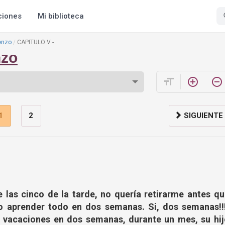
ciones
Mi biblioteca
enzo
CAPITULO V -
nzo
format_size
add_circle_outline
remove_circle_outline
1
2
SIGUIENTE
e las cinco de la tarde, no quería retirarme antes qu
 aprender todo en dos semanas. Si, dos semanas!!!
e vacaciones en dos semanas, durante un mes, su hij