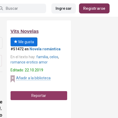
Ingresar
Registrarse
Vits Novelas
Me gusta
#51472 en
Novela romántica
En el texto hay:
familia
,
celos
,
romance erotico amor
Editado: 22.10.2019
Añadir a la biblioteca
Reportar
e
.
o