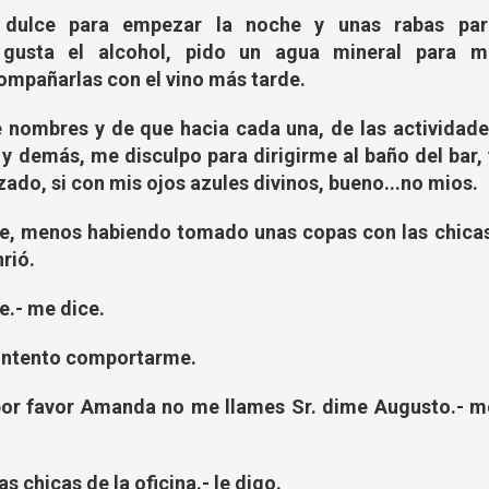
o dulce para empezar la noche y unas rabas par
usta el alcohol, pido un agua mineral para mi
ompañarlas con el vino más tarde.
 nombres y de que hacia cada una, de las actividade
 y demás, me disculpo para dirigirme al baño del bar,
do, si con mis ojos azules divinos, bueno...no mios.
, menos habiendo tomado unas copas con las chicas
nrió.
e.- me dice.
- intento comportarme.
 por favor Amanda no me llames Sr. dime Augusto.- m
s chicas de la oficina.- le digo.