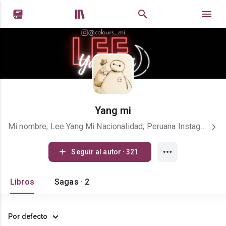


Yang mi
Mi nombre; Lee Yang Mi Nacionalidad; Peruana Instagram; @e.lourve Soy Army (BTS), Atiny (ATEEZ), Insomia (DREAMCACHER) y PLLI (PLAVE) Amo los girasoles y el pan
Seguir al autor · 321
Libros
Sagas · 2
Por defecto