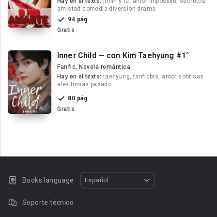
Hay en el texto:
jimin y tu, amor imposible, secretos
amistad comedia diversion drama
94 pág.
Gratis
Inner Child — con Kim Taehyung #1°
Fanfic, Novela romántica
Hay en el texto:
taehyung, fanficbts, amor sonrisas
alexitimias pasado
80 pág.
Gratis
Books language:
Español
Soporte técnico