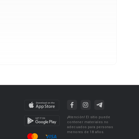
¡Atención! El sitio puede
contener materiales no
adecuados para personas
menores de 18 años.