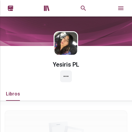


Yesiris PL
Libros