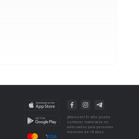
¡Atención! El sitio puede
contener materiales no
adecuados para personas
menores de 18 años.