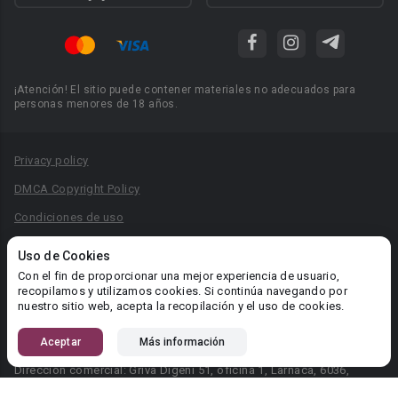
¡Atención! El sitio puede contener materiales no adecuados para
personas menores de 18 años.
Privacy policy
DMCA Copyright Policy
Condiciones de uso
Acuerdo de Privacidad
Uso de Cookies
Reglas para la publicación de libros
Con el fin de proporcionar una mejor experiencia de usuario,
recopilamos y utilizamos cookies. Si continúa navegando por
Área RR.PP.: pr@booknet.com
nuestro sitio web, acepta la recopilación y el uso de cookies.
Aceptar
Más información
© 2026 Booknet. Todos los derechos reservados.
Dirección comercial: Griva Digeni 51, oficina 1, Larnaca, 6036,
Chipre