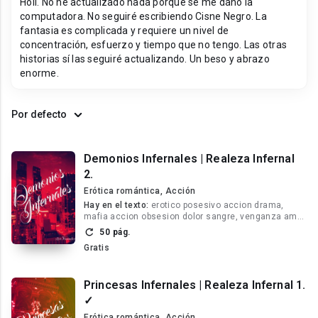
Holi. No he actualizado nada porque se me dañó la
computadora. No seguiré escribiendo Cisne Negro. La
fantasia es complicada y requiere un nivel de
concentración, esfuerzo y tiempo que no tengo. Las otras
historias sí las seguiré actualizando. Un beso y abrazo
enorme.
Por defecto
Demonios Infernales | Realeza Infernal
2.
Erótica romántica, Acción
Hay en el texto:
erotico posesivo accion drama,
mafia accion obsesion dolor sangre, venganza amor
dolor traicion
50 pág.
Gratis
Princesas Infernales | Realeza Infernal 1.
✓
Erótica romántica, Acción