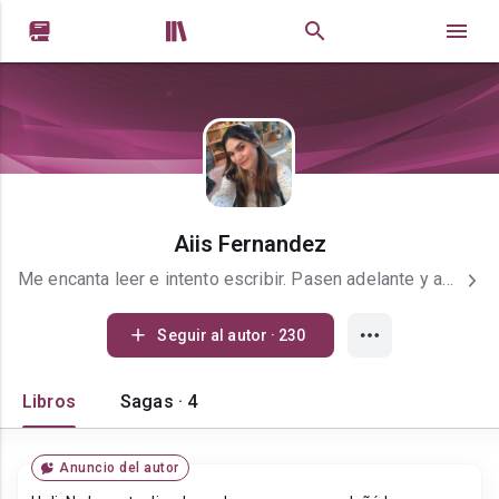


Aiis Fernandez
Me encanta leer e intento escribir. Pasen adelante y adéntrense en mi mundo. Son muy bienvenidos ❤️ Mis historias: ° Trilogía Amores Millonarios: 1. Los Millonarios no se Enamoran [Terminada] 2. Los Millonarios no tienen Corazón [Terminada] 3. Los Millonarios no sufren por falta de Amor [Terminada] ° Duología Realeza Infernal: 1. Princesas Infernales [Terminada] 2. Demonios Infernales [Actualizaciones lentas] ° Trilogía Destino: 1. Compartiendo tu Presente [En Actualizaciones] °Serie Italia en Llamas: 1. Cosa Nostra [En Actualizaciones] ° Autoconclusivas: SNAPE [Terminada]
Seguir al autor · 230
Libros
Sagas · 4
Anuncio del autor