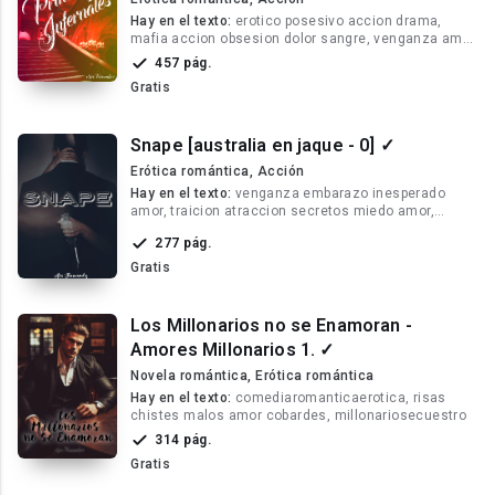
Hay en el texto:
erotico posesivo accion drama,
mafia accion obsesion dolor sangre, venganza amor
dolor traicion
457 pág.
Gratis
Snape [australia en jaque - 0] ✓
Erótica romántica, Acción
Hay en el texto:
venganza embarazo inesperado
amor, traicion atraccion secretos miedo amor,
traición amorosa
277 pág.
Gratis
Los Millonarios no se Enamoran -
Amores Millonarios 1. ✓
Novela romántica, Erótica romántica
Hay en el texto:
comediaromanticaerotica, risas
chistes malos amor cobardes, millonariosecuestro
314 pág.
Gratis