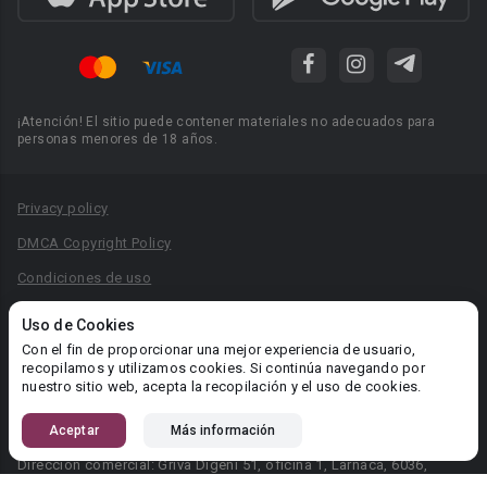
¡Atención! El sitio puede contener materiales no adecuados para
personas menores de 18 años.
Privacy policy
DMCA Copyright Policy
Condiciones de uso
Acuerdo de Privacidad
Uso de Cookies
Reglas para la publicación de libros
Con el fin de proporcionar una mejor experiencia de usuario,
recopilamos y utilizamos cookies. Si continúa navegando por
Área RR.PP.: pr@booknet.com
nuestro sitio web, acepta la recopilación y el uso de cookies.
Aceptar
Más información
© 2026 Booknet. Todos los derechos reservados.
Dirección comercial: Griva Digeni 51, oficina 1, Larnaca, 6036,
Chipre