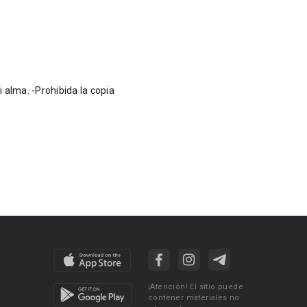
 la copia
¡Atención! El sitio puede
contener materiales no