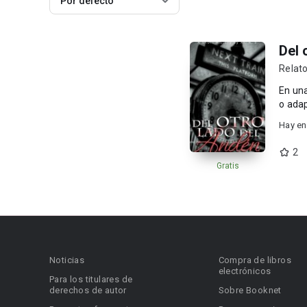
Por defecto
Del 
Relato
En una 
o adap
Hay en
2
Gratis
Noticias
Compra de libros
electrónicos
Para los titulares de
derechos de autor
Sobre Booknet