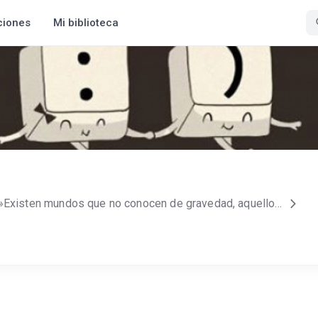
ciones
Mi biblioteca
- Quentynne en Wattpad - »Existen mundos que no conocen de gravedad, aquellos que sólo tu imaginación puede visitar, aquellos a los que justamente te quiero transportar.