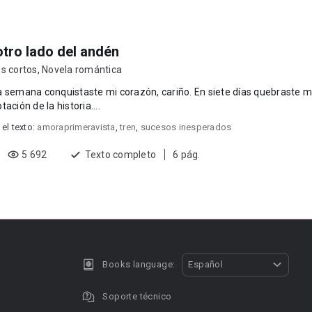
otro lado del andén
s cortos
,
Novela romántica
semana conquistaste mi corazón, cariño. En siete días quebraste mi alma. -Prohibida
tación de la historia....
 el texto:
amoraprimeravista
,
tren
,
sucesos inesperados
5 692
Texto completo
6 pág.
Books language:
Español
Soporte técnico