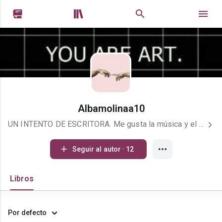


Albamolinaa10
UN INTENTO DE ESCRITORA. Me gusta la música y el baile. Empecé hace un año a interesarme por la lectura. Tengo 16 años.
Seguir al autor · 12
Libros
Por defecto