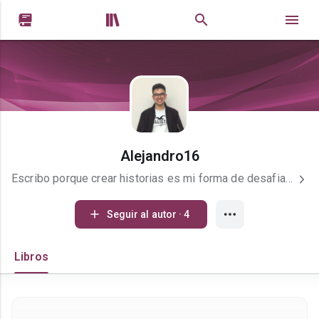


Alejandro16
Escribo porque crear historias es mi forma de desafiar lo establecido y dejar una huella. Veo el mundo desde una óptica distinta, una que sacude certezas y se adentra en lo desconocido. En mis relatos, las sorpresas no solo ocurren… acechan. Mi propósito es transmitir ideas que entretienen, perturban y, sobre todo, permanezcan con un mensaje poderoso. No me conoces, pero nada es lo que parece. Mis historias son retorcidas, bizarras, crudas y dolorosas. Aun así, siempre hay una razón para seguir adelante, ¿no? Al final todo depende de si estamos dispuestos a ver las señales. H I S T O R I A S Libro: Relatos en medio de la oscuridad (En proceso) Creaciones 100% de mi autoría. ATT. José S Correia
Seguir al autor · 4
Libros