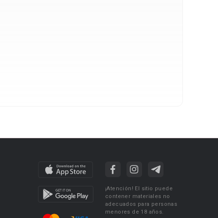
¡Atención! El sitio puede
contener materiales no
adecuados para personas
menores de 18 años.