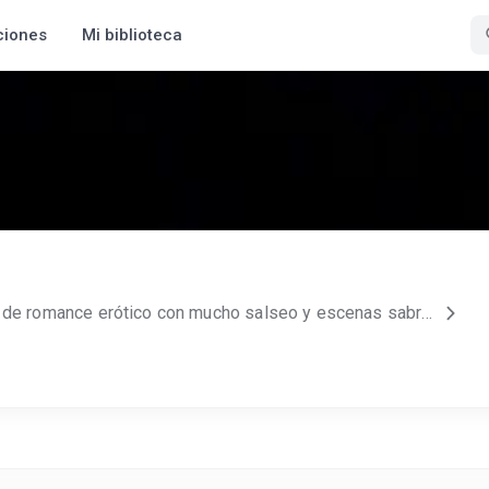
ciones
Mi biblioteca
Me gusta escribir novelas de romance erótico con mucho salseo y escenas sabrosonas. Canal Telegram, únete para recibir notificaciones de actualización: https://t.me/alexdivaro.