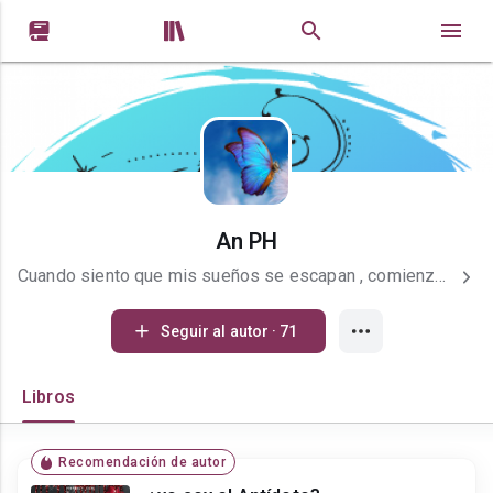


An PH
Cuando siento que mis sueños se escapan , comienzo a escribir y renacen de nuevo.Quizas algún día mis palabras tendrán sentido.
Seguir al autor · 71
Libros
Recomendación de autor