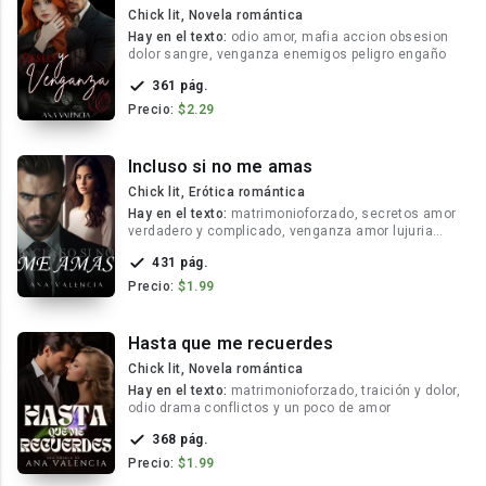
Chick lit, Novela romántica
Hay en el texto:
odio amor, mafia accion obsesion
dolor sangre, venganza enemigos peligro engaño
361 pág.
Precio:
$2.29
Incluso si no me amas
Chick lit, Erótica romántica
Hay en el texto:
matrimonioforzado, secretos amor
verdadero y complicado, venganza amor lujuria
pasión deseo
431 pág.
Precio:
$1.99
Hasta que me recuerdes
Chick lit, Novela romántica
Hay en el texto:
matrimonioforzado, traición y dolor,
odio drama conflictos y un poco de amor
368 pág.
Precio:
$1.99