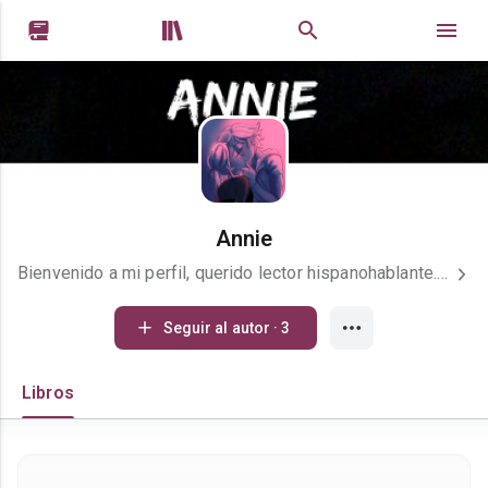


Annie
Bienvenido a mi perfil, querido lector hispanohablante. Mi nombre es Annie, tengo 22 años y soy estudiante. Escribo desde los trece años y espero poder encontrar una gran familia en este nuevo hogar. Soy parte de la comunidad de Wattpad, y amo con locura a la comunidad Geek. Cualquier tipo de expresión del Arte, es abrir tu corazón y desnudarte frente a otro. Un beso y un abrazo desde Chile.
Seguir al autor · 3
Libros