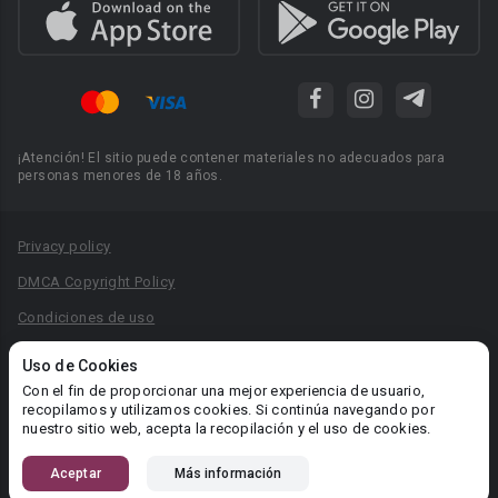
¡Atención! El sitio puede contener materiales no adecuados para
personas menores de 18 años.
Privacy policy
DMCA Copyright Policy
Condiciones de uso
Acuerdo de Privacidad
Uso de Cookies
Reglas para la publicación de libros
Con el fin de proporcionar una mejor experiencia de usuario,
recopilamos y utilizamos cookies. Si continúa navegando por
Área RR.PP.: pr@booknet.com
nuestro sitio web, acepta la recopilación y el uso de cookies.
Aceptar
Más información
© 2026 Booknet. Todos los derechos reservados.