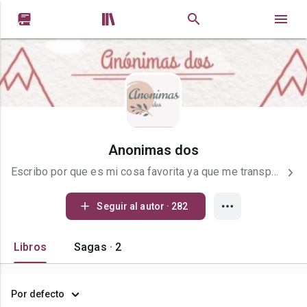


Anonimas dos
Escribo por que es mi cosa favorita ya que me transporta a otros mundos totalmente diferentes... Llevo muy poco tiempo escribiendo, pero aun asi quiero durar mucho tiempo haciendolo, aunque ahora no estoy publicando un libro nuevo, si estoy escribiendo una historia nueva que espero en un futuro poderla publicar y que ustedes me digan si les gusta o no; como ya lo habia dicho en una de mis histotias no publicare nada en un largo tiempo, pero les aseguo que voy a regresar En mis historias trato de escribir cosas o situaciones que l@s hagan reflexionar o ver desde otra perspectiva diversas situaciones e incluso de ver otra forma la vida; siempre trato que mis historias den un mensaje para todos ustedes y se puedan sentir identificados TODOS MIS LIBROS PUBLICADOS NUESRA HISTORIA LA NERD ES MI HERMANA (Primer libro de SAGA LOS ROBERTS) LO DI TODO POR TU AMOR (Segundo libro de SAGA LOS ROBERTS) MIS FUTUROS LIBROS EL TIEMPO QUE SEA NECESARIO (DICIEMBRE)
Seguir al autor · 282
Libros
Sagas · 2
Por defecto