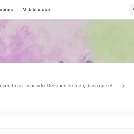
ciones
Mi biblioteca
•Todo pensamiento loco, necesita ser conocido. Después de todo, dicen que el mundo es para locos valientes. •••