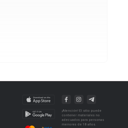
¡Atención! El sitio puede
contener materiales no
adecuados para personas
menores de 18 años.