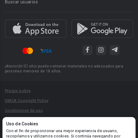
Buscar usuarios
¡Atención! El sitio puede contener materiales no adecuados para
personas menores de 18 años.
Privacy policy
DMCA Copyright Policy
Condiciones de uso
Acuerdo de Privacidad
Uso de Cookies
Reglas para la publicación de libros
Con el fin de proporcionar una mejor experiencia de usuario,
recopilamos y utilizamos cookies. Si continúa navegando por