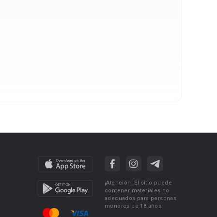
¡Atención! El sitio puede
contener materiales no
adecuados para personas
menores de 18 años.