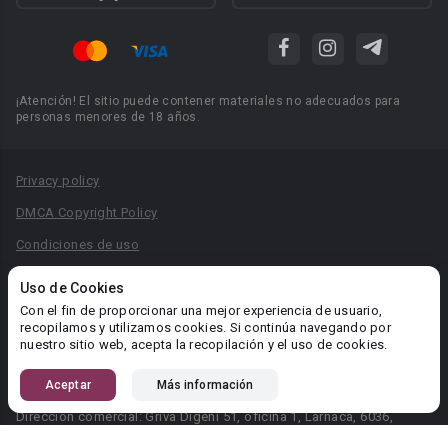
¡Atención! El sitio puede contener materiales no adecuados para
personas menores de 18 años.
Privacy policy
DMCA Copyright Policy
Condiciones de uso
Acuerdo de Privacidad
Uso de Cookies
Reglas para la publicación de libros
Con el fin de proporcionar una mejor experiencia de usuario,
recopilamos y utilizamos cookies. Si continúa navegando por
Área RR.PP.: pr@booknet.com
nuestro sitio web, acepta la recopilación y el uso de cookies.
Aceptar
Más información
© 2026 Booknet. Todos los derechos reservados.
Dirección comercial: Griva Digeni 51, oficina 1, Larnaca, 6036,
Chipre