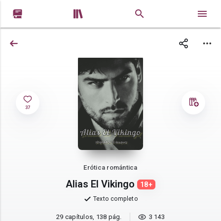


37
Erótica romántica
Alias El Vikingo
18+
Texto completo
29 capítulos, 138 pág.
3 143