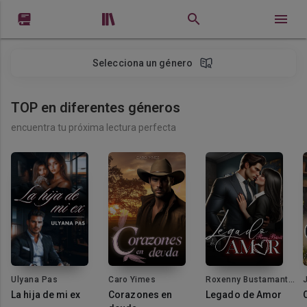


Selecciona un género
TOP en diferentes géneros
encuentra tu próxima lectura perfecta
Ulyana Pas
Caro Yimes
Roxenny Bustamante
(SoshiBus)
La hija de mi ex
Corazones en
Legado de Amor