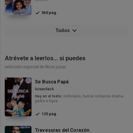
360 pág.
Todos
Atrévete a leerlos… si puedes
selección especial de libros joyas
Se Busca Papá
luisavilaok
Hay en el texto:
millonario, humor romance drama,
padre e hijos
125 pág.
Travesuras del Corazón.