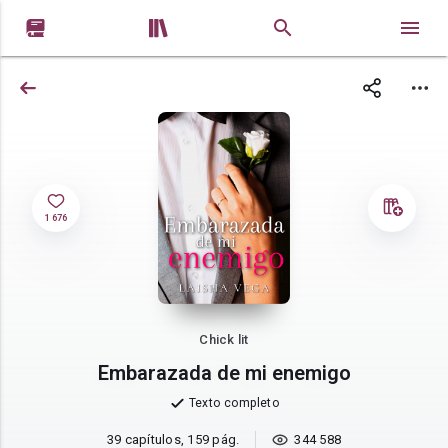


1 676
Chick lit
Embarazada de mi enemigo
Texto completo
39 capítulos, 159 pág.
344 588