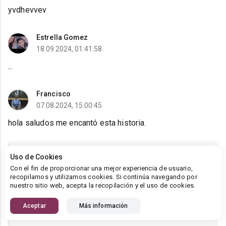
yvdhevvev
Estrella Gomez
18.09.2024, 01:41:58
...
Francisco
07.08.2024, 15:00:45
hola saludos me encantó esta historia.
Luisa Barbieri
Uso de Cookies
07.08.2024, 15:42:06
Con el fin de proporcionar una mejor experiencia de usuario,
recopilamos y utilizamos cookies. Si continúa navegando por
Francisco
, Me alegra que te haya gustado mi novela.
nuestro sitio web, acepta la recopilación y el uso de cookies.
Te invito a que continúes con los demás libros que
Aceptar
Más información
forman parte de la saga La Profecía. Bendiciones.