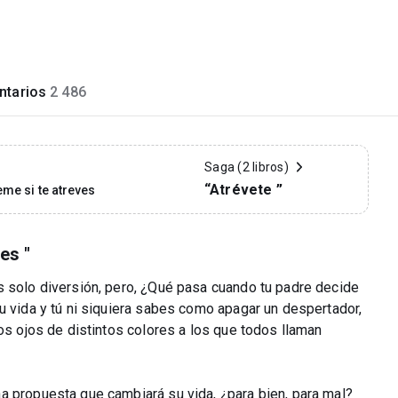
tarios
2 486
Saga (2 libros)
“Atrévete ”
eme si te atreves
es "
s solo diversión, pero, ¿Qué pasa cuando tu padre decide
u vida y tú ni siquiera sabes como apagar un despertador,
los ojos de distintos colores a los que todos llaman
a propuesta que cambiará su vida, ¿para bien, para mal?