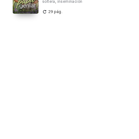
soltera
,
inseminación
29 pág.