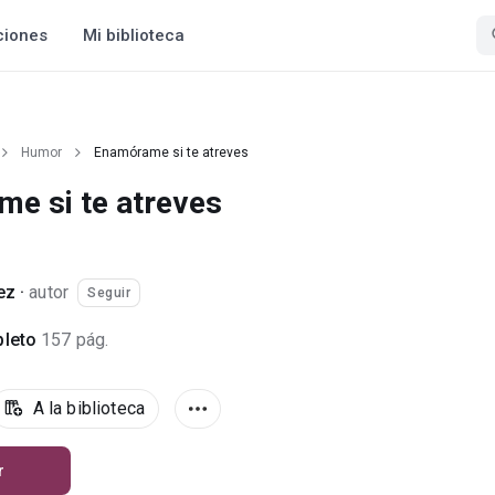
ciones
Mi biblioteca
Humor
Enamórame si te atreves
e si te atreves
ez
·
autor
Seguir
leto
157 pág.
A la biblioteca
r