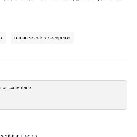
o
romance celos decepcion
jar un comentario
escribir así besos