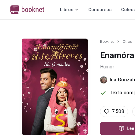
Libros
Concursos
Colec
Booknet
Otros
Enamóram
Humor
Ida Gonzal
Texto comp
7 508
Lee