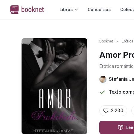
Libros
Concursos
Colec
Booknet
Erótica
Amor Pro
Erótica romántic
Stefania J
Texto comp
2 230
Lee