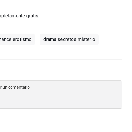
mpletamente gratis.
omance erotismo
drama secretos misterio
jar un comentario