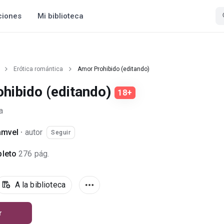
ciones
Mi biblioteca
Erótica romántica
Amor Prohibido (editando)
hibido (editando)
18+
a
amvel
·
autor
Seguir
leto
276 pág.
A la biblioteca
r