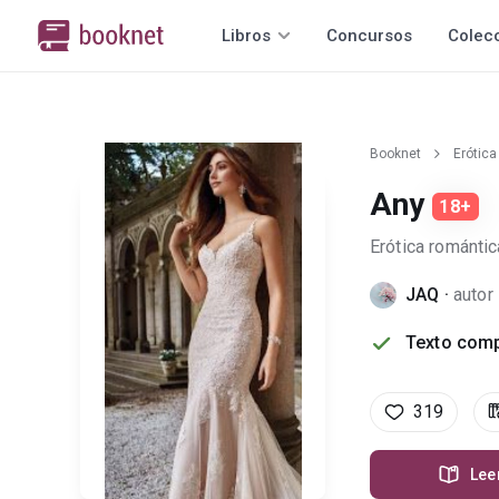
Libros
Concursos
Colec
Booknet
Erótica
Any
18+
Erótica romántic
JAQ
·
autor
Texto comp
319
Lee