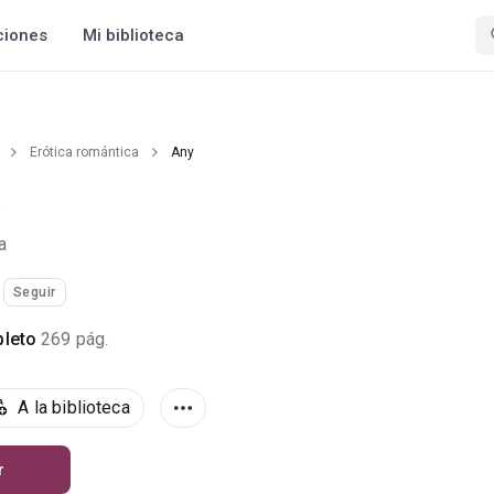
ciones
Mi biblioteca
Erótica romántica
Any
a
Seguir
leto
269 pág.
A la biblioteca
r