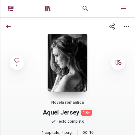


4
Novela romántica
Aquel Jersey
18+
Texto completo
1 capítulo, 4 pág.
16