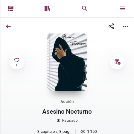


4
Acción
Asesino Nocturno
Pausado
3 capítulos, 8 pág.
1 150