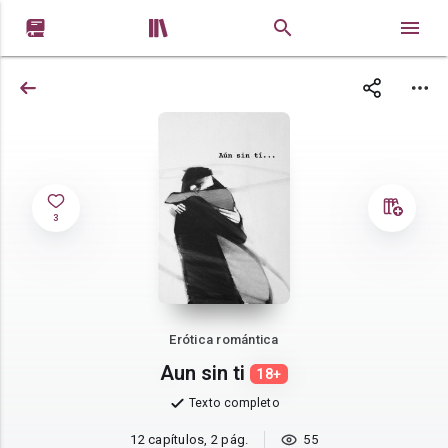


3
Erótica romántica
Aun sin ti
18+
Texto completo
12 capítulos, 2 pág.
55