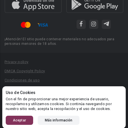
¡Atención! El sitio puede contener materiales no adecuados para
personas menores de 18 años.
Privacy policy
DMCA Copyright Policy
Condiciones de uso
Acuerdo de Privacidad
Uso de Cookies
Reglas para la publicación de libros
Con el fin de proporcionar una mejor experiencia de usuario,
recopilamos y utilizamos cookies. Si continúa navegando por
Área RR.PP.: pr@booknet.com
nuestro sitio web, acepta la recopilación y el uso de cookies.
Aceptar
Más información
© 2026 Booknet. Todos los derechos reservados.