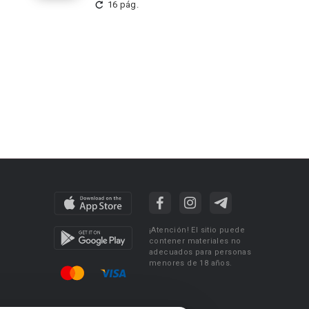
16 pág.
¡Atención! El sitio puede
contener materiales no
adecuados para personas
menores de 18 años.