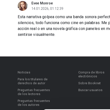
Evee Monroe
14.01.2026, 01:12:39
Esta narrativa golpea como una banda sonora perfect
silencios, todo funciona como cine en palabras. Me 
acción real o en una novela gráfica con paneles en m
sentirse visualmente.
Noticias
Compra de libros
electrónicos
Para los titulares de
derechos de autor
Sobre Booknet
Preguntas frecuentes
Buscar usuarios
de los lectores
Preguntas frecuentes
de los autores