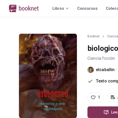
Libros
Concursos
Colec
Booknet
Ciencia
biologico
Ciencia ficción
elcaballin
·
Texto comp
1
Lee