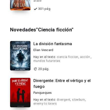
arabe
301 pág.
Novedades"Ciencia ficción"
La división fantasma
Elian Vescard
Hay en el texto:
ciencia ficcion
,
acción
,
mundos futuristas
20 pág.
Divergente: Entre el vértigo y el
fuego
Panqueques
Hay en el texto:
divergent
,
slowburn
,
enemy to lovers