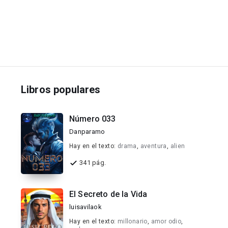
Libros populares
Número 033
Danparamo
Hay en el texto:
drama
,
aventura
,
alien
341 pág.
El Secreto de la Vida
luisavilaok
Hay en el texto:
millonario
,
amor odio
,