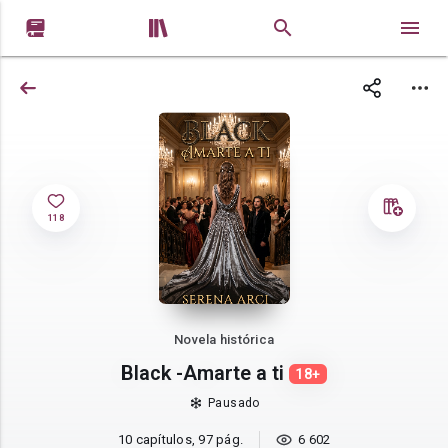


118
Novela histórica
Black -Amarte a ti
18+
Pausado
10 capítulos, 97 pág.
6 602