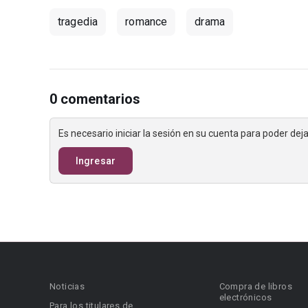
tragedia
romance
drama
0 comentarios
Es necesario iniciar la sesión en su cuenta para poder de
Ingresar
Noticias
Compra de libros
electrónicos
Para los titulares de