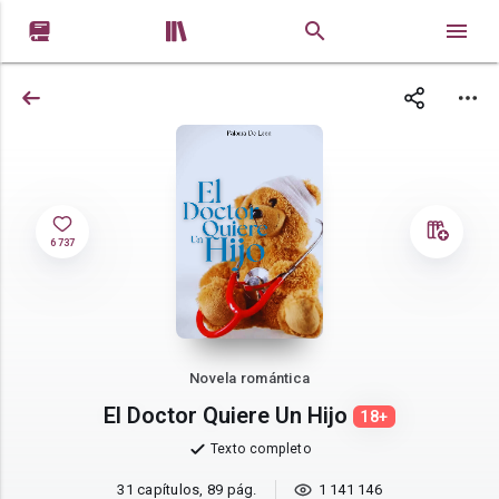


6 737
Novela romántica
El Doctor Quiere Un Hijo
18+
Texto completo
31 capítulos, 89 pág.
1 141 146