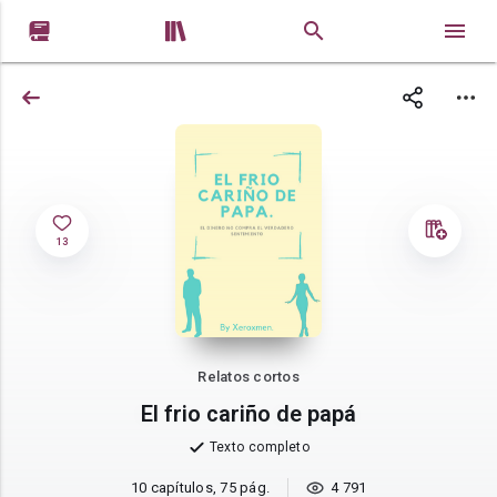


13
Relatos cortos
El frio cariño de papá
Texto completo
10 capítulos, 75 pág.
4 791