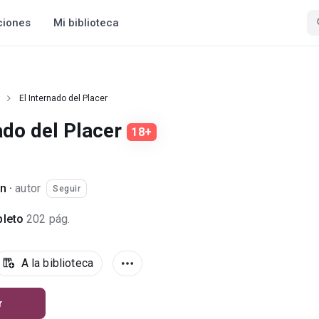
ciones
Mi biblioteca
El Internado del Placer
ado del Placer
18+
on
·
autor
Seguir
leto
202 pág.
A la biblioteca
r