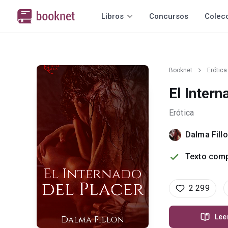
Libros
Concursos
Colec
Booknet
Erótica
El Intern
Erótica
Dalma Fill
Texto comp
2 299
Lee