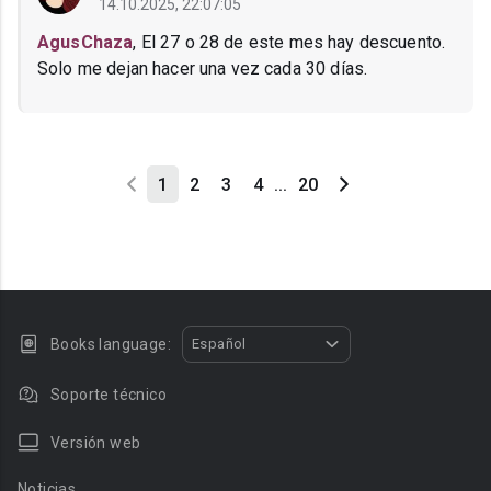
14.10.2025, 22:07:05
AgusChaza
, El 27 o 28 de este mes hay descuento.
Solo me dejan hacer una vez cada 30 días.
1
2
3
4
...
20
Books language:
Español
Soporte técnico
Versión web
Noticias