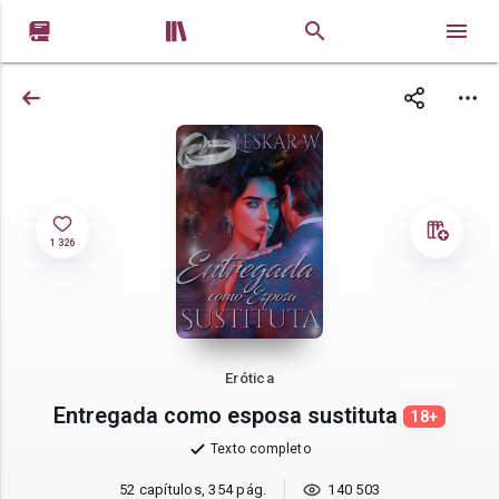


1 326
Erótica
Entregada como esposa sustituta
18+
Texto completo
52 capítulos, 354 pág.
140 503