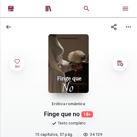


362
Erótica romántica
Finge que no
18+
Texto completo
15 capítulos, 57 pág.
34 139