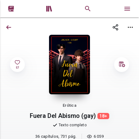


57
Erótica
Fuera Del Abismo (gay)
18+
Texto completo
36 capítulos, 731 pág.
6 059