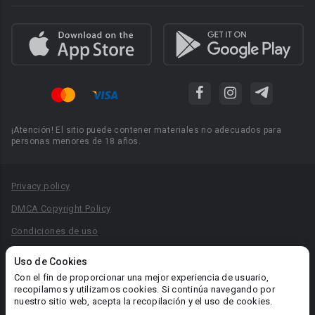
¡Atención! El sitio puede contener materiales no adecuados para
personas menores de 18 años.
Privacy policy
DMCA Copyright Policy
Condiciones de uso
Acuerdo de Privacidad
Uso de Cookies
Reglas para la publicación de libros
Con el fin de proporcionar una mejor experiencia de usuario,
recopilamos y utilizamos cookies. Si continúa navegando por
Área RR.PP.: pr@booknet.com
nuestro sitio web, acepta la recopilación y el uso de cookies.