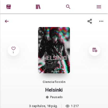


1
Ciencia ficción
Helsinki
Pausado
3 capítulos, 18 pág.
1 217