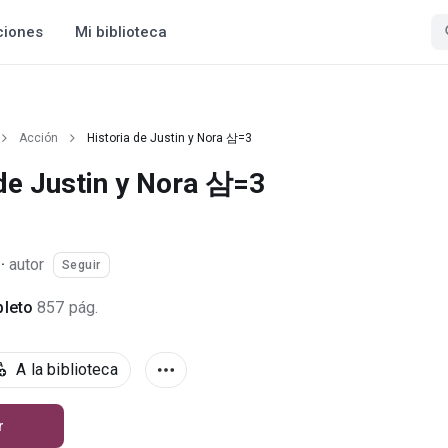
ciones
Mi biblioteca
Acción
Historia de Justin y Nora 삼=3
 de Justin y Nora 삼=3
·
autor
Seguir
leto
857 pág.
A la biblioteca
r