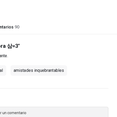
tarios
90
Nora 삼=3"
ante.
al
amistades inquebrantables
jar un comentario