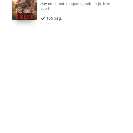
Hay en el texto:
deporte
,
padre-hijo
,
love
sport
165 pág.