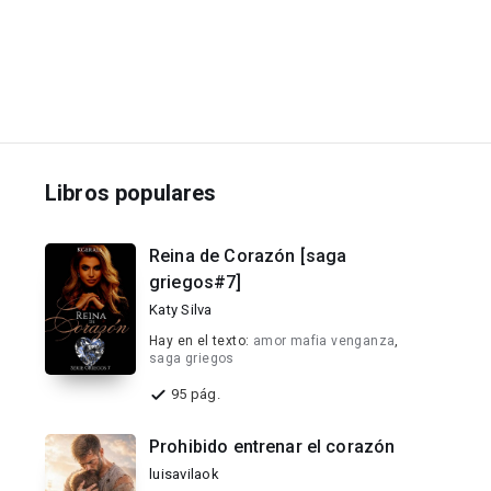
Libros populares
Reina de Corazón [saga
griegos#7]
Katy Silva
Hay en el texto:
amor mafia venganza
,
saga griegos
95 pág.
Prohibido entrenar el corazón
luisavilaok