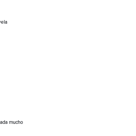
vela
grada mucho