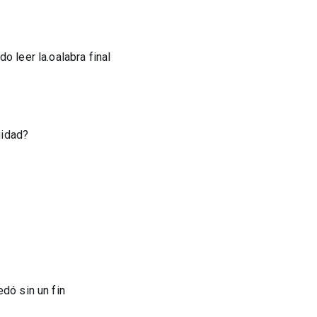
o leer la.oalabra final
uidad?
dó sin un fin