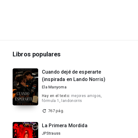
Libros populares
Cuando dejé de esperarte
(inspirada en Lando Norris)
Ela Manyoma
Hay en el texto:
mejores amigos
,
fórmula 1
,
landonorris
767 pág.
La Primera Mordida
JPStrauss