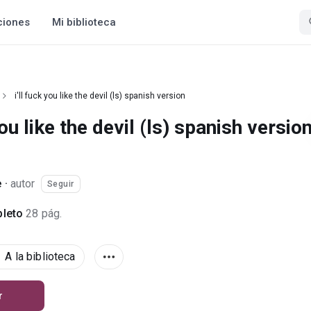
ciones
Mi biblioteca
i'll fuck you like the devil (ls) spanish version
 you like the devil (ls) spanish versio
e
·
autor
Seguir
leto
28 pág.
A la biblioteca
r