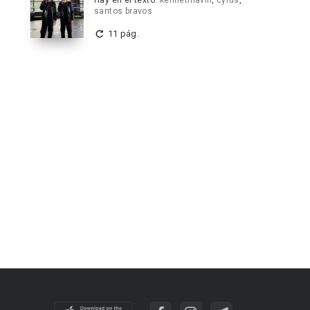
Hay en el texto:
kennethlavill
,
cyrus
,
santos bravos
11 pág.