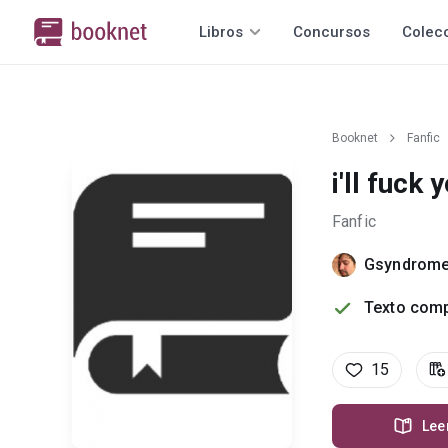
Libros
Concursos
Colec
Booknet
Fanfic
i'll fuck
Fanfic
Gsyndrom
Texto comp
15
Lee