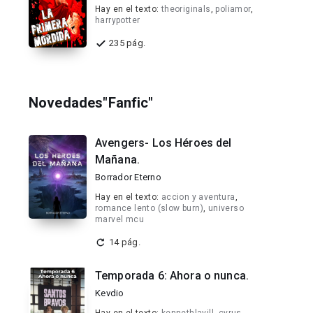
Hay en el texto:
theoriginals
,
poliamor
,
harrypotter
235 pág.
Novedades"Fanfic"
Avengers- Los Héroes del
Mañana.
Borrador Eterno
Hay en el texto:
accion y aventura
,
romance lento (slow burn)
,
universo
marvel mcu
14 pág.
Temporada 6: Ahora o nunca.
Kevdio