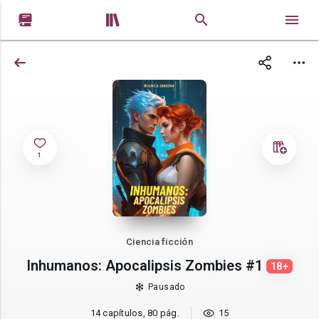


1
Ciencia ficción
Inhumanos: Apocalipsis Zombies #1
18+
Pausado
14 capítulos, 80 pág.
15