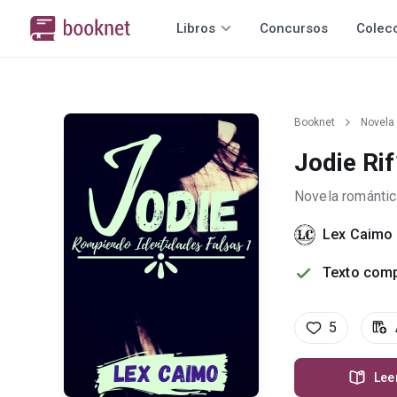
Libros
Concursos
Colec
Booknet
Novela
Jodie Ri
Novela romántic
Lex Caimo
Texto comp
5
Lee