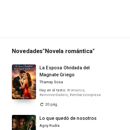
Novedades"Novela romántica"
La Esposa Olvidada del
Magnate Griego
Thamay Sosa
Hay en el texto:
#romance
,
#amorverdadero
,
#embarzosopresa
20 pág.
Lo que quedó de nosotros
Agny Rudra