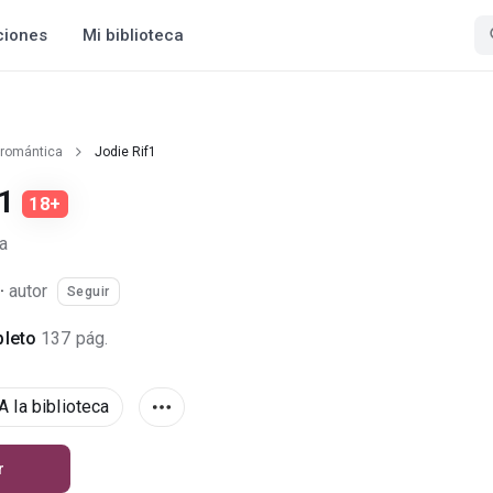
ciones
Mi biblioteca
 romántica
Jodie Rif1
f1
18+
a
·
autor
Seguir
leto
137 pág.
A la biblioteca
r