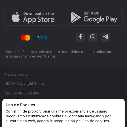
¡Atención! El sitio puede contener materiales no adecuados para
personas menores de 18 años.
Privacy policy
DMCA Copyright Policy
Condiciones de uso
Acuerdo de Privacidad
Uso de Cookies
Reglas para la publicación de libros
Con el fin de proporcionar una mejor experiencia de usuario,
recopilamos y utilizamos cookies. Si continúa navegando por
Área RR.PP.: pr@booknet.com
nuestro sitio web, acepta la recopilación y el uso de cookies.