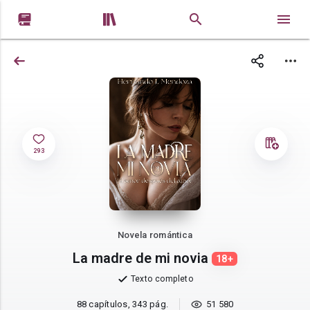


293
Novela romántica
La madre de mi novia
18+
Texto completo
88 capítulos, 343 pág.
51 580