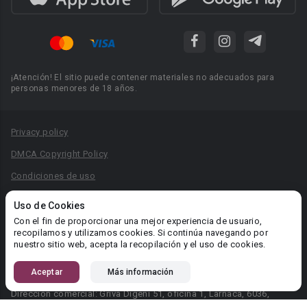
¡Atención! El sitio puede contener materiales no adecuados para
personas menores de 18 años.
Privacy policy
DMCA Copyright Policy
Condiciones de uso
Acuerdo de Privacidad
Uso de Cookies
Reglas para la publicación de libros
Con el fin de proporcionar una mejor experiencia de usuario,
recopilamos y utilizamos cookies. Si continúa navegando por
Área RR.PP.: pr@booknet.com
nuestro sitio web, acepta la recopilación y el uso de cookies.
Aceptar
Más información
© 2026 Booknet. Todos los derechos reservados.
Dirección comercial: Griva Digeni 51, oficina 1, Larnaca, 6036,
Chipre