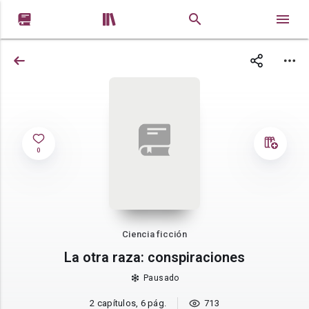


0
Ciencia ficción
La otra raza: conspiraciones
Pausado
2 capítulos, 6 pág.
713