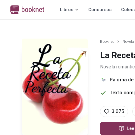
Libros
Concursos
Colec
Booknet
Novela
La Recet
Novela romántic
Paloma de
Texto comp
3 075
Lee