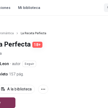
ciones
Mi biblioteca
 romántica
La Receta Perfecta
a Perfecta
18+
a
 Leon
·
autor
Seguir
leto
157 pág.
A la biblioteca
r