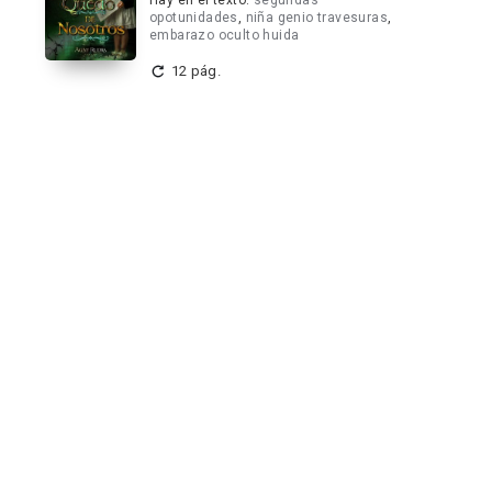
Hay en el texto:
segundas
opotunidades
,
niña genio travesuras
,
embarazo oculto huida
12 pág.