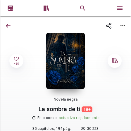


465
Novela negra
La sombra de ti
18+
En proceso
:
actualiza regularmente
35 capítulos, 194 pág.
30 223