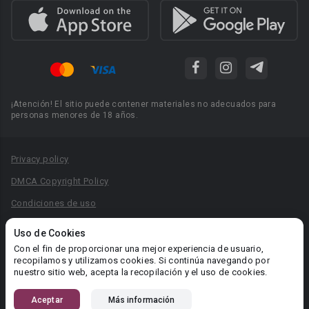
¡Atención! El sitio puede contener materiales no adecuados para
personas menores de 18 años.
Privacy policy
DMCA Copyright Policy
Condiciones de uso
Acuerdo de Privacidad
Uso de Cookies
Reglas para la publicación de libros
Con el fin de proporcionar una mejor experiencia de usuario,
recopilamos y utilizamos cookies. Si continúa navegando por
Área RR.PP.: pr@booknet.com
nuestro sitio web, acepta la recopilación y el uso de cookies.
Aceptar
Más información
© 2026 Booknet. Todos los derechos reservados.