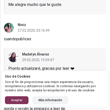
Me alegra mucho que te guste.
Niniz
27.02.2020, 03:16:49
cuandopublicas
Madelyn Álvarez
29.02.2020, 15:09:47
Pronto actualizaré, gracias por leer ❤️
Uso de Cookies
Con el fin de proporcionar una mejor experiencia de usuario,
recopilamos y utilizamos cookies. Si continúa navegando por
Ginger
nuestro sitio web, acepta la recopilación y el uso de cookies.
28.02.2020, 23:37:22
Aceptar
Más información
Que pena pobre bebe que mala esa Beatriz ya me callo
gorda y recién la empiezo a leer jjjjj.