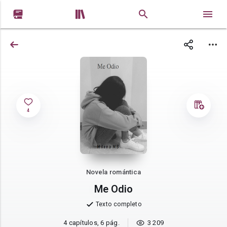


4
Novela romántica
Me Odio
Texto completo
4 capítulos, 6 pág.
3 209