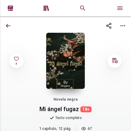


4
Novela negra
Mi ángel fugaz
18+
Texto completo
1 capítulo, 12 pág.
67